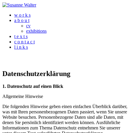
w o r k s
a b o u t
cv
exhibitions
t e x t s
c o n t a c t
l i n k s
Datenschutzerklärung
1. Datenschutz auf einen Blick
Allgemeine Hinweise
Die folgenden Hinweise geben einen einfachen Überblick darüber,
was mit Ihren personenbezogenen Daten passiert, wenn Sie unsere
Website besuchen. Personenbezogene Daten sind alle Daten, mit
denen Sie persönlich identifiziert werden können. Ausführliche
Informationen zum Thema Datenschutz entnehmen Sie unserer